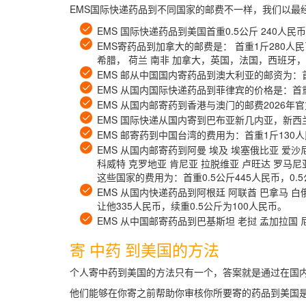
EMS国际快递药品到不同国家的邮费不一样，我们以最
EMS 国际快递药品到美国首重0.5公斤 240人民
EMS寄药品到加拿大的邮费是： 首重1斤280人
希腊， 荷兰 南非 加拿大，英国，法国，西班牙
EMS 邮从中国国内寄药品到澳大利亚的邮资为：首重
EMS 从国内国际快递药品到菲律宾的价格是：首重0
EMS 从国内邮寄药到香港与澳门的邮费2026年官方
EMS 国际快递从国内寄到巴布亚新几内亚，新西兰的
EMS 邮寄药到中国台湾的费用为：首重1斤13
EMS 从国内邮寄药到阿曼 埃及 埃塞俄比亚 爱沙
科威特 克罗地亚 肯尼亚 拉脱维亚 卢旺达 罗马尼
这些国家的费用为：首重0.5公斤445人民币，0.
EMS 从国内快递药品到阿根廷 阿联酋 巴拿马 白
让他335人民币，续重0.5公斤为100人民币。
EMS 从中国邮寄药品到巴基斯坦 老挝 孟加拉国 
寄 中药 到美国的方法
个人寄中药到美国的方法只有一个，答案就是通过在国
他们能够在你寄之前帮助你审核你所要寄的药品到美国