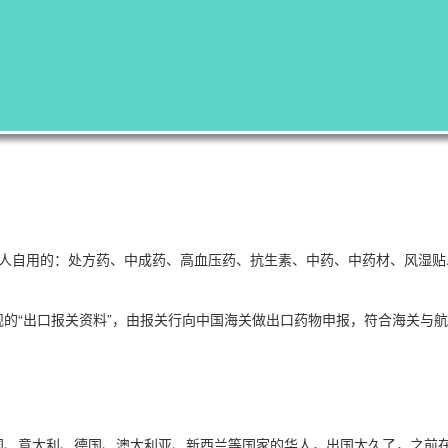
人自用的：处方药、中成药、高血压药、抗生素、中药、中药材、风湿贴..
的“出口报关资料”，由报关行向中国海关做出口药物申报，符合海关与
国、意大利、德国、澳大利亚、新西兰等国家的华人，出国太久了，之前