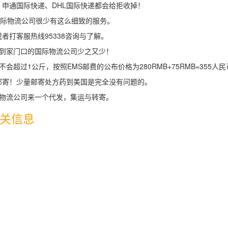
申通国际快递、DHL国际快递都会给拒收掉！
国际物流公司很少有这么细致的服务。
打客服热线95338咨询与了解。
送到家门口的国际物流公司少之又少！
超过1公斤，按照EMS邮费的公布价格为280RMB+75RMB=355人民
邮寄！少量邮寄处方药到美国是完全没有问题的。
品物流公司来一个代发，集运与转寄。
关信息