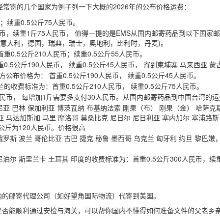
经常寄的几个国家为例子列一下大概的2026年的公布价格运费：
币；续重0.5公斤75人民币。
民币，续重1斤75人民币， 值得一提的是EMS从国内邮寄药品到以下国家邮费
，意大利，德国，瑞典，瑞士，奥地利，比利时，丹麦)。
0.5公斤210人民币；续重0.5公斤55人民币。
.5公斤190人民币， 续重0.5公斤45人民币， 寄到柬埔寨 马来西亚 
公布价格为： 首重0.5公斤190人民币， 续重0.5公斤45人民币。
收费标准为：首重0.5公斤210人民币， 续重0.5公斤75人民币。
0人民币， 每增加1斤需要多支付30人民币。从国内邮寄药品到中国台湾的
尼亚 巴林 保加利亚 博茨瓦纳 布基纳法索 刚果（布） 刚果（金） 哈萨克斯
亚 马达加斯加 马里 摩洛哥 莫桑比克 尼日尔 尼日利亚 塞内加尔 塞浦路斯
5公斤为120人民币。价格很高
俄罗斯 波兰 哥伦比亚 古巴 捷克 秘鲁 墨西哥 乌克兰 匈牙利 约旦 黎
尼泊尔 斯里兰卡 土耳其 印度的收费标准为：首重0.5公斤300人民币，续重
内的邮寄代理公司（如好望角国际物流）代寄到美国。
是否能顺利通过安检与海关，可以帮你国内不懂得如何准备文件的父老乡