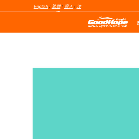
English
/
繁體
/
登入
/
注
册