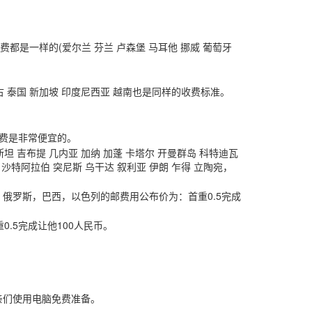
都是一样的(爱尔兰 芬兰 卢森堡 马耳他 挪威 葡萄牙
蒙古 泰国 新加坡 印度尼西亚 越南也是同样的收费标准。
运费是非常便宜的。
坦 吉布提 几内亚 加纳 加蓬 卡塔尔 开曼群岛 科特迪瓦
 沙特阿拉伯 突尼斯 乌干达 叙利亚 伊朗 乍得 立陶宛，
巴嫩，俄罗斯，巴西，以色列的邮费用公布价为：首重0.5完成
0.5完成让他100人民币。
亲们使用电脑免费准备。